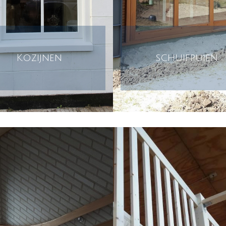
Kozijnen
schuifpuien