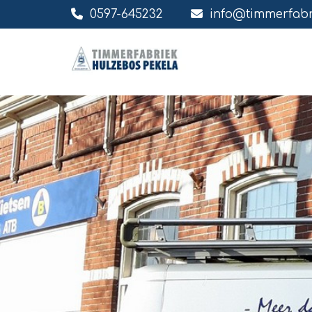

0597-645232

info@timmerfabr