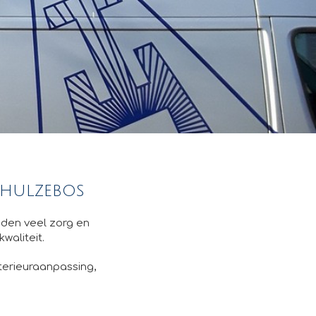
 hulzebos
eden veel zorg en
waliteit.
nterieuraanpassing,